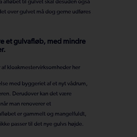
afløbet til gulvet skal desuden også
jdet over gulvet må dog gerne udføres
ere et gulvafløb, med mindre
r.
 af kloakmestervirksomheder her
delse med byggeriet af et nyt vådrum,
eren. Derudover kan det være
 når man renoverer et
afløbet er gammelt og mangelfuldt,
ikke passer til det nye gulvs højde.