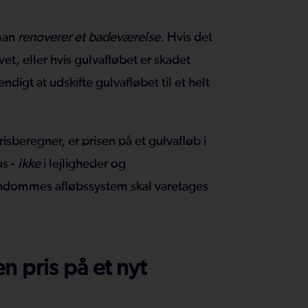
man
renoverer et badeværelse
. Hvis det
t, eller hvis gulvafløbet er skadet
ndigt at udskifte gulvafløbet til et helt
sberegner, er prisen på et gulvafløb i
us -
ikke
i lejligheder og
dommes afløbssystem skal varetages
 pris på et nyt