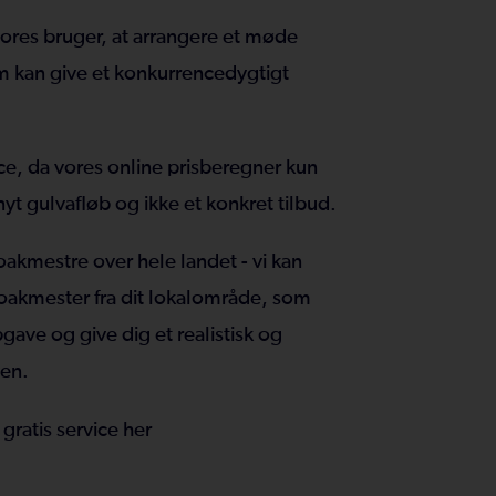
l vores bruger, at arrangere et møde
m kan give et konkurrencedygtigt
ice, da vores online prisberegner kun
nyt gulvafløb og ikke et konkret tilbud.
akmestre over hele landet - vi kan
loakmester fra dit lokalområde, som
ave og give dig et realistisk og
ven.
ratis service her