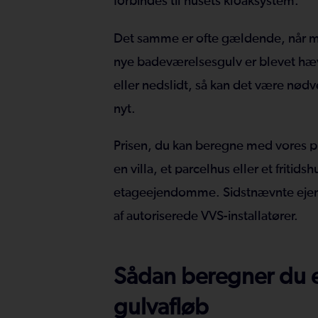
forbindes til husets kloaksystem.
Det samme er ofte gældende, når 
nye badeværelsesgulv er blevet hæve
eller nedslidt, så kan det være nødve
nyt.
Prisen, du kan beregne med vores pri
en villa, et parcelhus eller et fritidsh
etageejendomme. Sidstnævnte ejen
af autoriserede VVS-installatører.
Sådan beregner du en
gulvafløb