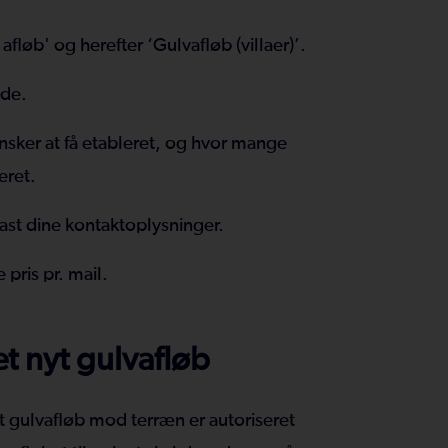
fløb' og herefter ‘Gulvafløb (villaer)’.
bde.
nsker at få etableret, og hvor mange
eret.
tast dine kontaktoplysninger.
pris pr. mail.
t nyt gulvafløb
et gulvafløb mod terræn er autoriseret