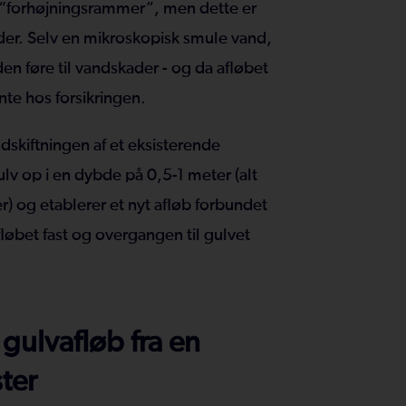
“forhøjningsrammer”, men dette er
ader. Selv en mikroskopisk smule vand,
den føre til vandskader - og da afløbet
nte hos forsikringen.
udskiftningen af et eksisterende
lv op i en dybde på 0,5-1 meter (alt
r) og etablerer et nyt afløb forbundet
fløbet fast og overgangen til gulvet
 gulvafløb fra en
ter