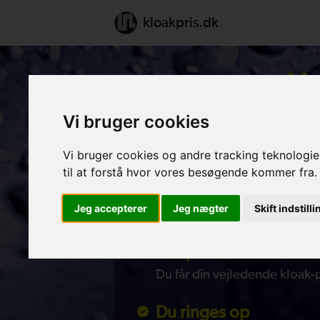
kloakpris.dk
Nyt
Vi bruger cookies
Sådan fungerer vo
Vi bruger cookies og andre tracking teknologier
til at forstå hvor vores besøgende kommer fra.
Indtast opgaven
Jeg accepterer
Jeg nægter
Skift indstill
Indtast din opgave i beregn
Pris pr. mail
Du får din vejledende kloak-
Du ringes op