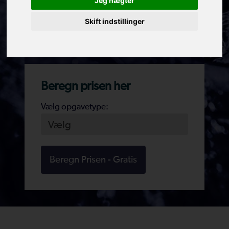
Jeg nægter
Du ringes op
Skift indstillinger
Vores rådgivere vil hjælpe dig videre med dit
kloak-projekt
Beregn prisen her
Vælg opgavetype:
Beregn Prisen - Gratis