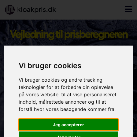
kloakpris.dk
Vejledning til prisberegneren
Sådan fungerer vores
Vi bruger cookies
service
Vi bruger cookies og andre tracking
teknologier for at forbedre din oplevelse
på vores website, til at vise personaliseret
Indtast opgaven
indhold, målrettede annoncer og til at
Indtast din opgave i beregneren
forstå hvor vores besøgende kommer fra.
Pris pr. mail
Jeg accepterer
Du får din vejledende kloak-pris pr. mail med det
samme