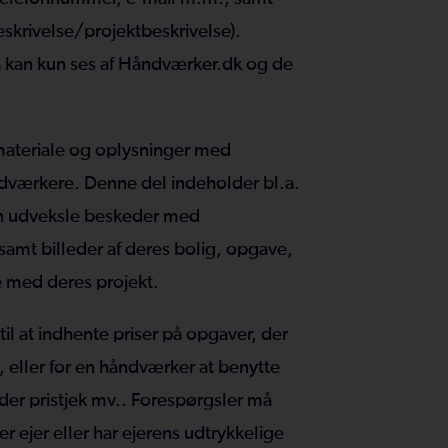
krivelse/projektbeskrivelse).
 kan kun ses af Håndværker.dk og de
materiale og oplysninger med
dværkere. Denne del indeholder bl.a.
n udveksle beskeder med
amt billeder af deres bolig, opgave,
se med deres projekt.
 til at indhente priser på opgaver, der
ek, eller for en håndværker at benytte
nder pristjek mv.. Forespørgsler må
r ejer eller har ejerens udtrykkelige