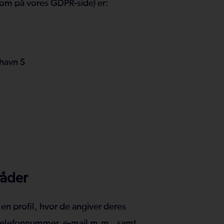
om på vores GDPR-side) er:
nhavn S
råder
 en profil, hvor de angiver deres
 telefonnummer, e-mail m.m., samt