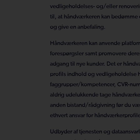
vedligeholdelses- og/eller renover
til, at håndværkeren kan bedømme d
og give en anbefaling.
Håndværkeren kan anvende platforme
forespørgsler samt promovere deres 
adgang til nye kunder. Det er håndvæ
profils indhold og vedligeholdelse he
faggrupper/kompetencer, CVR-numm
aldrig udelukkende tage håndværkerp
anden bistand/rådgivning før du væl
ethvert ansvar for håndværkerprofil
Udbyder af tjenesten og dataansvarl