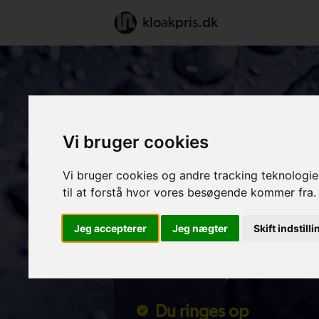
kloakpris.dk
Vi bruger cookies
Sådan fungerer vo
Vi bruger cookies og andre tracking teknologier
Indtast opgaven
til at forstå hvor vores besøgende kommer fra.
Indtast din opgave i beregn
Jeg accepterer
Jeg nægter
Skift indstill
Pris pr. mail
Du får din vejledende kloak-
Du ringes op