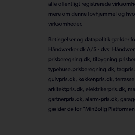
alle offentligt registrerede virkso
mere om denne lovhjemmel og hvorf
virksomheder.
Betingelser og datapolitik gælder fo
Håndværker.dk A/S - dvs: Håndværk
prisberegning.dk, tilbygning.prisb
typehuse.prisberegning.dk, tagpris.d
gulvpris.dk, køkkenpris.dk, terrasse
arkitektpris.dk, elektrikerpris.dk, ma
gartnerpris.dk, alarm-pris.dk, garag
gælder de for “MinBolig Platforme