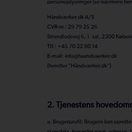
personoplysninger (se nærmere her
Håndværker.dk A/S
CVR-nr.: 29 79 25 26
Strandlodsvej 6, 1. sal, 2300 Købe
Tlf.: +45 70 22 80 14
E-mail: info@haandvaerker.dk
(herefter "Håndværker.dk")
2. Tjenestens hovedom
a. Brugerprofil: Brugere kan oprette
stamdata, herunder navn, adresse,