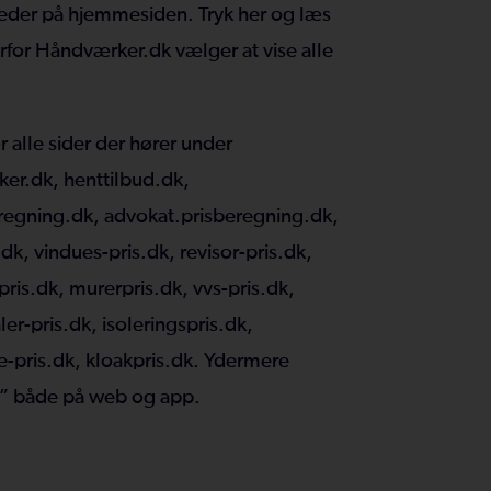
mheder på hjemmesiden.
Tryk her
og læs
or Håndværker.dk vælger at vise alle
r alle sider der hører under
er.dk, henttilbud.dk,
eregning.dk, advokat.prisberegning.dk,
k, vindues-pris.dk, revisor-pris.dk,
pris.dk, murerpris.dk, vvs-pris.dk,
ler-pris.dk, isoleringspris.dk,
e-pris.dk, kloakpris.dk. Ydermere
n” både på web og app.