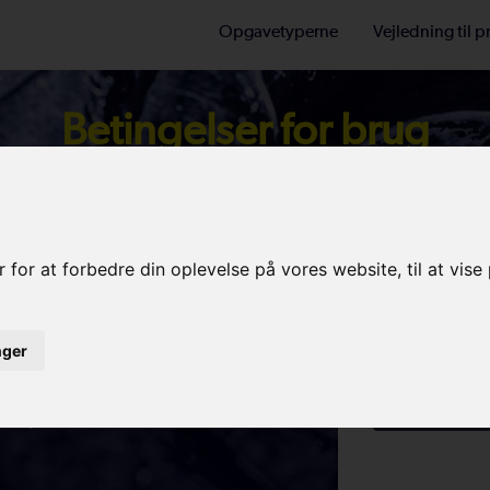
Opgavetyperne
Vejledning til 
Betingelser for brug
res service
Beregn pri
 for at forbedre din oplevelse på vores website, til at vis
Vælg opgavet
eren
inger
Beregn Pris
pris pr. mail med det samme