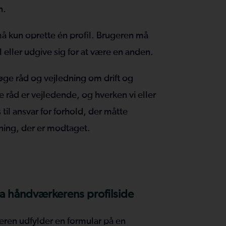
n.
må kun oprette én profil. Brugeren må
eller udgive sig for at være en anden.
øge råd og vejledning om drift og
e råd er vejledende, og hverken vi eller
til ansvar for forhold, der måtte
dning, der er modtaget.
via håndværkerens profilside
eren udfylder en formular på en