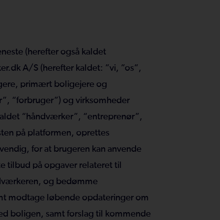
neste (herefter også kaldet
r.dk A/S (herefter kaldet: ”vi, ”os”,
gere, primært boligejere og
er”, “forbruger”) og virksomheder
kaldet “håndværker”, “entreprenør”,
sten på platformen, oprettes
dvendig, for at brugeren kan anvende
e tilbud på opgaver relateret til
håndværkeren, og bedømme
amt modtage løbende opdateringer om
med boligen, samt forslag til kommende