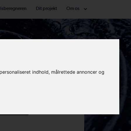
prisberegneren
Dit projekt
Om os
sen her
e personaliseret indhold, målrettede annoncer og
ype:
en - Gratis