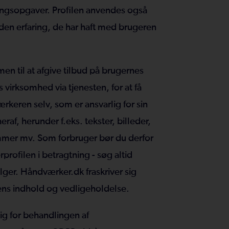
ingsopgaver. Profilen anvendes også
en erfaring, de har haft med brugeren
n til at afgive tilbud på brugernes
virksomhed via tjenesten, for at få
rkeren selv, som er ansvarlig for sin
raf, herunder f.eks. tekster, billeder,
er mv. Som forbruger bør du derfor
rofilen i betragtning - søg altid
ger. Håndværker.dk fraskriver sig
ens indhold og vedligeholdelse.
ig for behandlingen af